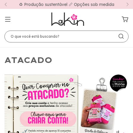
♻️ Produção sustentável 📏 Opções sob medida
ATACADO