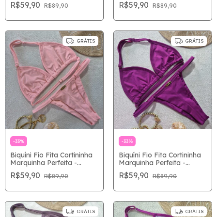
Fio com Regulagem
Clarinho
R$59,90
R$59,90
R$89,90
R$89,90
Tamanho Único Preto e
Branco
GRÁTIS
GRÁTIS
-
33
%
-
33
%
Biquíni Fio Fita Cortininha
Biquíni Fio Fita Cortininha
Marquinha Perfeita -
Marquinha Perfeita -
Rosinha Vintage
Magenta
R$59,90
R$59,90
R$89,90
R$89,90
GRÁTIS
GRÁTIS