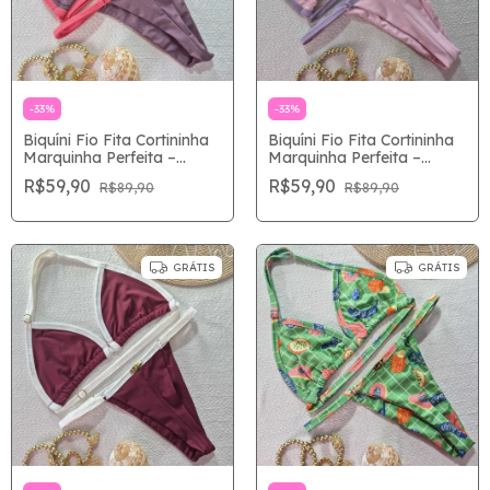
-
33
%
-
33
%
Biquíni Fio Fita Cortininha
Biquíni Fio Fita Cortininha
Marquinha Perfeita –
Marquinha Perfeita –
Lavanda Vintage Esc. e
Rosinha Danone e Lilás
R$59,90
R$59,90
R$89,90
R$89,90
Melancia
Claro
GRÁTIS
GRÁTIS