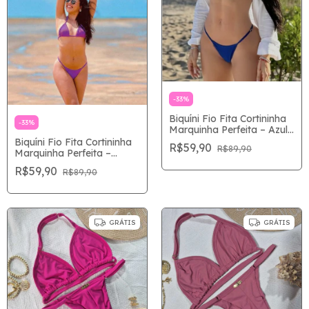
-
33
%
Biquíni Fio Fita Cortininha
-
33
%
Marquinha Perfeita – Azul
Bic
Biquíni Fio Fita Cortininha
R$59,90
R$89,90
Marquinha Perfeita –
Roxinho
R$59,90
R$89,90
GRÁTIS
GRÁTIS