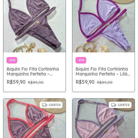
-
33
%
-
33
%
Biquíni Fio Fita Cortininha
Biquíni Fio Fita Cortininha
Marquinha Perfeita –
Marquinha Perfeita – Lilás
Lavanda Vintage Esc.
e Magenta
R$59,90
R$59,90
R$89,90
R$89,90
GRÁTIS
GRÁTIS