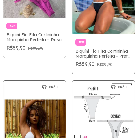
-
33
%
Biquíni Fio Fita Cortininha
Marquinha Perfeita – Rosa
-
33
%
R$59,90
R$89,90
Biquíni Fio Fita Cortininha
Marquinha Perfeita - Preto
e Branco
R$59,90
R$89,90
GRÁTIS
GRÁTIS