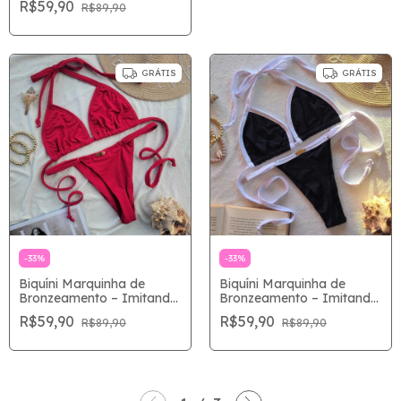
R$59,90
R$89,90
GRÁTIS
GRÁTIS
-
33
%
-
33
%
Biquíni Marquinha de
Biquíni Marquinha de
Bronzeamento – Imitando
Bronzeamento – Imitando
Fita | Suplex com
Fita | Suplex com
R$59,90
R$59,90
R$89,90
R$89,90
Regulagem de Amarrar
Regulagem de Amarrar
Vermelho
Preto e Branco