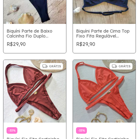
Biquíni Parte de Baixo
Biquíni Parte de Cima Top
Calcinha Fio Duplo
Fixo Fita Regulável
Regulável Tamanho Único
Tamanho Único Marquinha
R$29,90
R$29,90
Marquinha Fio Fita Fio
Fio Fita Monte seu Biquíni
Duplo sustentável
GRÁTIS
GRÁTIS
-
33
%
-
33
%