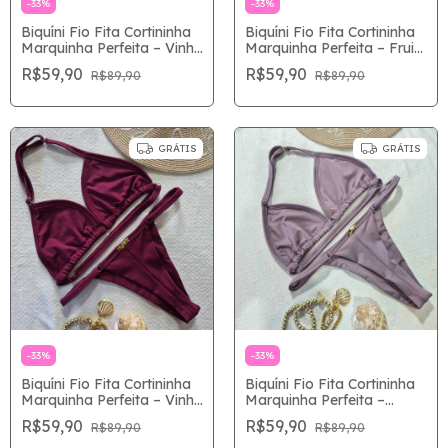
-
33
%
-
33
%
Biquíni Fio Fita Cortininha
Biquíni Fio Fita Cortininha
Marquinha Perfeita – Vinho
Marquinha Perfeita – Fruits
Vintage Esc. e Branco
Estilo Farm
R$59,90
R$59,90
R$89,90
R$89,90
GRÁTIS
GRÁTIS
-
33
%
-
33
%
Biquíni Fio Fita Cortininha
Biquíni Fio Fita Cortininha
Marquinha Perfeita – Vinho
Marquinha Perfeita –
Amora
Lavanda Vintage
R$59,90
R$59,90
R$89,90
R$89,90