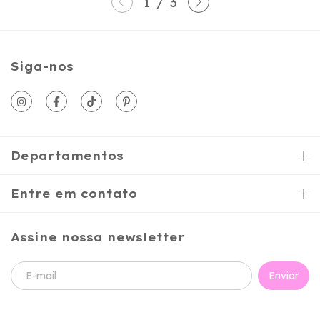
1
/
3
Siga-nos
Departamentos
Entre em contato
Assine nossa newsletter