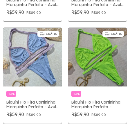
Biquíni Fio Fita Cortininha
Biquíni Fio Fita Cortininha
Marquinha Perfeita – Azul
Marquinha Perfeita – Azul
Claro e Rosinha
Clarinho e Rosinha
R$59,90
R$59,90
R$89,90
R$89,90
GRÁTIS
GRÁTIS
-
33
%
-
33
%
Biquíni Fio Fita Cortininha
Biquíni Fio Fita Cortininha
Marquinha Perfeita – Azul
Marquinha Perfeita –
e Lilás Claro
Verde Neon
R$59,90
R$59,90
R$89,90
R$89,90