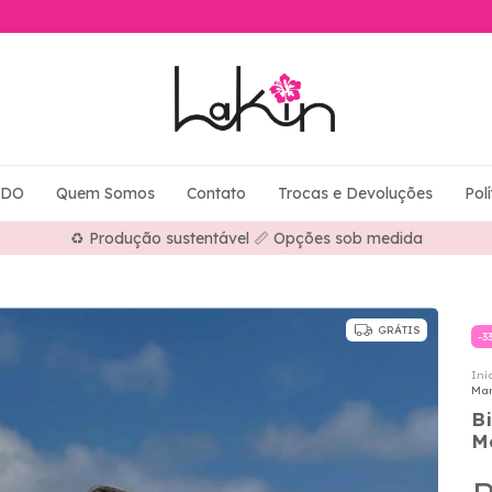
ADO
Quem Somos
Contato
Trocas e Devoluções
Pol
⭐ Mais de 30 anos fabricando moda praia
GRÁTIS
-
3
Iní
Mar
B
M