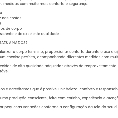
tes medidas com muito mais conforto e segurança.
to
e nas costas
s
pos de corpo
esistente e de excelente qualidade
MAIS AMADOS?
alorizar o corpo feminino, proporcionar conforto durante o uso e 
 um encaixe perfeito, acompanhando diferentes medidas com muit
cidos de alta qualidade adquiridos através do reaproveitamento de
ável.
 e acreditamos que é possível unir beleza, conforto e responsabi
uma produção consciente, feita com carinho, experiência e atençã
 pequenas variações conforme a configuração da tela do seu dis