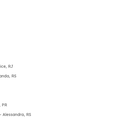
ice, RJ
nanda, RS
, PR
 Alessandra, RS