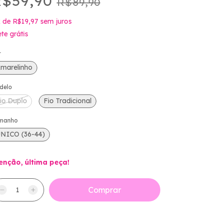
$59,90
R$89,90
x
de
R$19,97
sem juros
ete grátis
r
marelinho
delo
io Duplo
Fio Tradicional
manho
NICO (36-44)
enção, última peça!