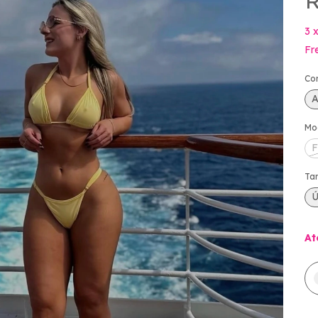
R
3
Fr
Co
A
Mo
F
Ta
Ú
At