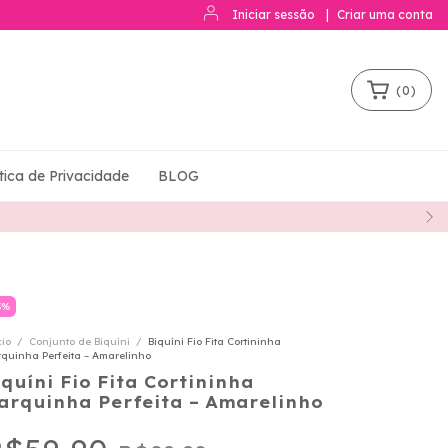
Iniciar sessão
|
Criar uma conta
(
0
)
ítica de Privacidade
BLOG
3
%
cio
/
Conjunto de Biquíni
/
Biquíni Fio Fita Cortininha
quinha Perfeita – Amarelinho
iquíni Fio Fita Cortininha
arquinha Perfeita – Amarelinho