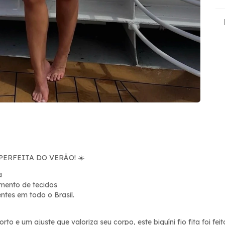
PERFEITA DO VERÃO!
☀️
a
mento de tecidos
ntes em todo o Brasil.
to e um ajuste que valoriza seu corpo, este biquíni fio fita foi f