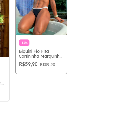
-
33
%
Biquíni Fio Fita
Cortininha Marquinha
Perfeita - Preto e
R$59,90
R$89,90
Branco
ha