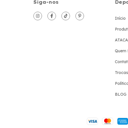
Siga-nos
Dep
Início
Produt
ATAC
Quem 
Conta
Trocas
Políti
BLOG