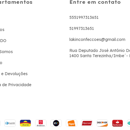
artamentos
Entre em contato
5551997313651
51997313651
os
lakinconfeccoes@gmail.com
ADO
Rua Deputado José Antônio D
Somos
1400 Santa Terezinha/Imbe´-
to
 e Devoluções
ca de Privacidade