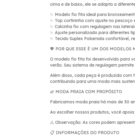
cima e de baixo, ele se adapta a diferen
Modelo fio fita ideal para bronzeamen
✨
Top cortininha com ajuste no pesco
ç
o 
✨
Calcinha fio com regulagem nas laterai
✨
Ajuste personalizado para diferentes ti
✨
Tecido Suplex Poliamida confort
á
vel, r
✨
POR QUE ESSE É UM DOS MODELOS 
💖
O modelo fio fita foi desenvolvido para v
verão. Seu sistema de regulagem permite
Além disso, cada peça é produzida com te
contribuindo para uma moda mais sustent
MODA PRAIA COM PROPÓSITO
🌿
Fabricamos moda praia há mais de 30 anos
Ao escolher nossos produtos, você apoia 
Observação: As cores podem apresentar
⚠️
INFORMAÇÕES DO PRODUTO
📋