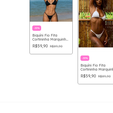
-
33
%
Biquíni Fio Fita
Cortininha Marquinha
Perfeita –Preto
R$59,90
R$89,90
-
33
%
Biquíni Fio Fita
Cortininha Marquin
Perfeita – Branco
R$59,90
R$89,90