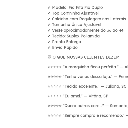
Modelo: Fio Fita Fio Duplo
✔
Top Cortininha Ajust
á
vel
✔
Calcinha com Regulagem nas Laterais
✔
Tamanho
Ú
nico Ajust
á
vel
✔
Veste aproximadamente do 36 ao 44
✔
Tecido: Suplex Poliamida
✔
Pronta Entrega
✔
Envio R
á
pido
✔
O QUE NOSSAS CLIENTES DIZEM
💬
"A marquinha ficou perfeita." — Al
⭐⭐⭐⭐⭐
"Tenho vários dessa loja." — Fer
⭐⭐⭐⭐⭐
"Tecido excelente." — Juliana, SC
⭐⭐⭐⭐⭐
"Eu amei." — Vitória, SP
⭐⭐⭐⭐⭐
"Quero outras cores." — Samanta
⭐⭐⭐⭐⭐
"Sempre compro e recomendo." —
⭐⭐⭐⭐⭐