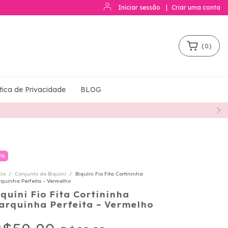
Iniciar sessão
|
Criar uma conta
(
0
)
ítica de Privacidade
BLOG
3
%
cio
/
Conjunto de Biquíni
/
Biquíni Fio Fita Cortininha
quinha Perfeita – Vermelho
iquíni Fio Fita Cortininha
arquinha Perfeita – Vermelho