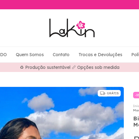
ADO
Quem Somos
Contato
Trocas e Devoluções
Pol
⭐ Mais de 30 anos fabricando moda praia
GRÁTIS
-
3
Iní
Mar
B
M