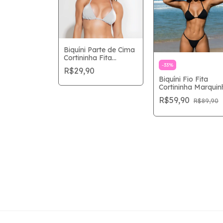
Biquíni Parte de Cima
Cortininha Fita
Regulável Tamanho
-
33
%
R$29,90
Único Marquinha Fio
Biquíni Fio Fita
Fita Monte seu Biquíni
Cortininha Marquin
Perfeita –Preto
R$59,90
R$89,90