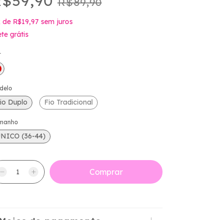
$59,90
R$89,90
x
de
R$19,97
sem juros
ete grátis
r
delo
io Duplo
Fio Tradicional
manho
NICO (36-44)