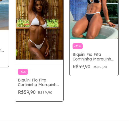
-
33
%
ha
Biquíni Fio Fita
Cortininha Marquinha
Perfeita - Preto e
R$59,90
R$89,90
Branco
-
33
%
Biquíni Fio Fita
Cortininha Marquinha
Perfeita – Branco
R$59,90
R$89,90