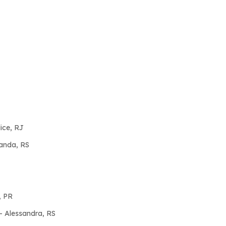
ice, RJ
nanda, RS
, PR
 Alessandra, RS