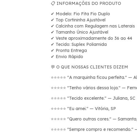
INFORMAÇÕES DO PRODUTO
📋
Modelo: Fio Fita Fio Duplo
✔
Top Cortininha Ajust
á
vel
✔
Calcinha com Regulagem nas Laterais
✔
Tamanho
Ú
nico Ajust
á
vel
✔
Veste aproximadamente do 36 ao 44
✔
Tecido: Suplex Poliamida
✔
Pronta Entrega
✔
Envio R
á
pido
✔
O QUE NOSSAS CLIENTES DIZEM
💬
"A marquinha ficou perfeita." — Al
⭐⭐⭐⭐⭐
"Tenho vários dessa loja." — Fer
⭐⭐⭐⭐⭐
"Tecido excelente." — Juliana, SC
⭐⭐⭐⭐⭐
"Eu amei." — Vitória, SP
⭐⭐⭐⭐⭐
"Quero outras cores." — Samanta
⭐⭐⭐⭐⭐
"Sempre compro e recomendo." —
⭐⭐⭐⭐⭐