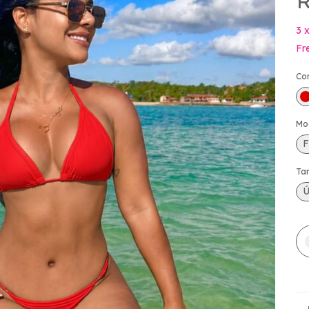
R
3
Fr
Co
Mo
F
Ta
Ú