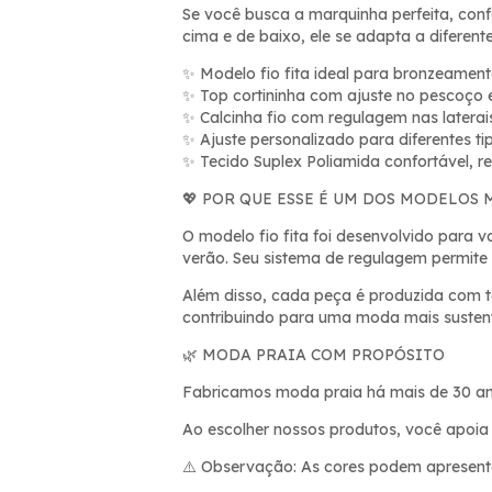
Se você busca a marquinha perfeita, confor
cima e de baixo, ele se adapta a diferen
Modelo fio fita ideal para bronzeamen
✨
Top cortininha com ajuste no pesco
ç
o 
✨
Calcinha fio com regulagem nas laterai
✨
Ajuste personalizado para diferentes ti
✨
Tecido Suplex Poliamida confort
á
vel, r
✨
POR QUE ESSE É UM DOS MODELOS 
💖
O modelo fio fita foi desenvolvido para v
verão. Seu sistema de regulagem permite
Além disso, cada peça é produzida com te
contribuindo para uma moda mais sustent
MODA PRAIA COM PROPÓSITO
🌿
Fabricamos moda praia há mais de 30 anos
Ao escolher nossos produtos, você apoia 
Observação: As cores podem apresentar
⚠️