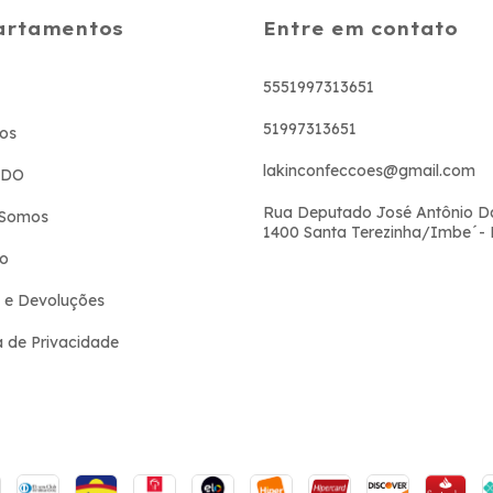
artamentos
Entre em contato
5551997313651
51997313651
os
lakinconfeccoes@gmail.com
ADO
Rua Deputado José Antônio D
Somos
1400 Santa Terezinha/Imbe´-
to
 e Devoluções
ca de Privacidade