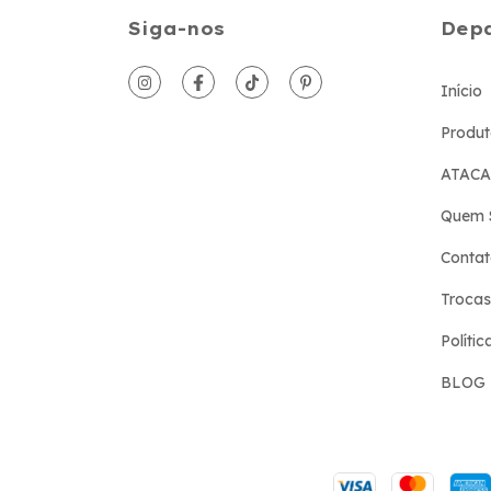
Siga-nos
Dep
Início
Produt
ATAC
Quem 
Conta
Trocas
Políti
BLOG