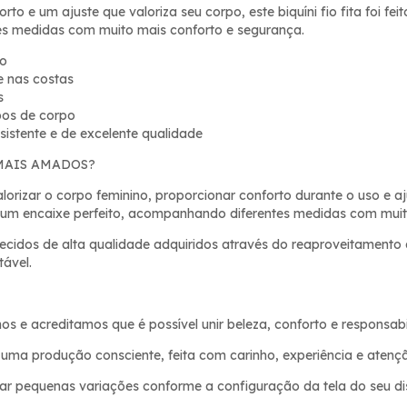
to e um ajuste que valoriza seu corpo, este biquíni fio fita foi f
tes medidas com muito mais conforto e segurança.
to
e nas costas
s
pos de corpo
esistente e de excelente qualidade
MAIS AMADOS?
alorizar o corpo feminino, proporcionar conforto durante o uso e 
 um encaixe perfeito, acompanhando diferentes medidas com muit
cidos de alta qualidade adquiridos através do reaproveitamento de
ável.
 e acreditamos que é possível unir beleza, conforto e responsabi
uma produção consciente, feita com carinho, experiência e atençã
 pequenas variações conforme a configuração da tela do seu dis