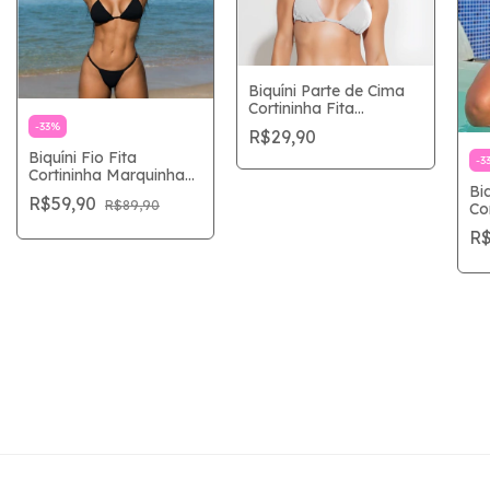
Biquíni Parte de Cima
Cortininha Fita
Regulável Tamanho
-
33
%
R$29,90
Único Marquinha Fio
Biquíni Fio Fita
Fita Monte seu Biquíni
-
3
Cortininha Marquinha
Biq
Perfeita –Preto
R$59,90
R$89,90
Co
Per
R$
Br