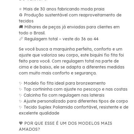
Mais de 30 anos fabricando moda praia
⭐
Produção sustentável com reaproveitamento de
♻️
tecidos
Milhares de peças já enviadas para clientes em
🚚
todo o Brasil.
Regulagem total – veste do 36 ao 44
📏
Se você busca a marquinha perfeita, conforto e um
ajuste que valoriza seu corpo, este biquíni fio fita foi
feito para você. Com regulagem total na parte de
cima e de baixo, ele se adapta a diferentes medidas
com muito mais conforto e segurança.
Modelo fio fita ideal para bronzeamento
✨
Top cortininha com ajuste no pesco
ç
o e nas costas
✨
Calcinha fio com regulagem nas laterais
✨
Ajuste personalizado para diferentes tipos de corpo
✨
Tecido Suplex Poliamida confort
á
vel, resistente e de
✨
excelente qualidade
POR QUE ESSE É UM DOS MODELOS MAIS
💖
AMADOS?