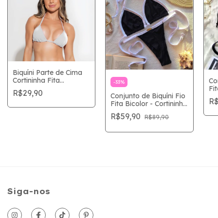
Biquíni Parte de Cima
Cortininha Fita
Co
-
33
%
Regulável Tamanho
Fi
R$29,90
Conjunto de Biquíni Fio
Único Marquinha Fio
Co
R$
Fita Bicolor - Cortininha
Fita Monte seu Biquíni
Re
e Fio com Regulagem
Ún
R$59,90
R$89,90
Tamanho Único Preto e
Branco
Siga-nos