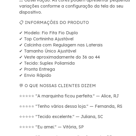
variações conforme a configuração da tela do seu
dispositivo.
INFORMAÇÕES DO PRODUTO
📋
Modelo: Fio Fita Fio Duplo
✔
Top Cortininha Ajust
á
vel
✔
Calcinha com Regulagem nas Laterais
✔
Tamanho
Ú
nico Ajust
á
vel
✔
Veste aproximadamente do 36 ao 44
✔
Tecido: Suplex Poliamida
✔
Pronta Entrega
✔
Envio R
á
pido
✔
O QUE NOSSAS CLIENTES DIZEM
💬
"A marquinha ficou perfeita." — Alice, RJ
⭐⭐⭐⭐⭐
"Tenho vários dessa loja." — Fernanda, RS
⭐⭐⭐⭐⭐
"Tecido excelente." — Juliana, SC
⭐⭐⭐⭐⭐
"Eu amei." — Vitória, SP
⭐⭐⭐⭐⭐